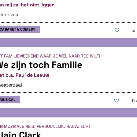
n mij zal het niet liggen
eine zaal
CABARET & COMEDY
€
T FAMILIEWEEKEND WAAR JE WÉL NAAR TOE WILT!
e zijn toch Familie
et o.a. Paul de Leeuw
eaterzaal
MUSICAL
€ 
N MUZIKALE REIS. PERSOONLIJK. RAUW. ECHT.
lain Clark