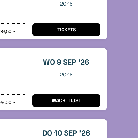
20:15
TICKETS
 29,50
WO 9 SEP '26
20:15
WACHTLIJST
28,00
DO 10 SEP '26