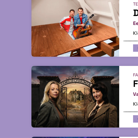
TE
D
Ee
Kl
FA
F
V
Kl