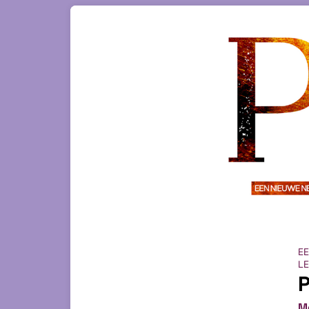
EE
L
P
M