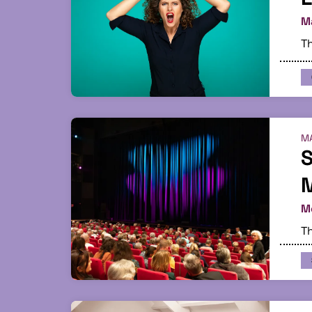
Ma
Th
M
S
M
Th