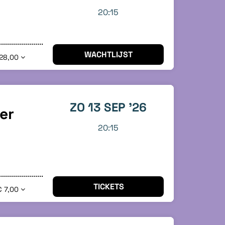
20:15
WACHTLIJST
28,00
ZO 13 SEP '26
er
20:15
TICKETS
€ 7,00