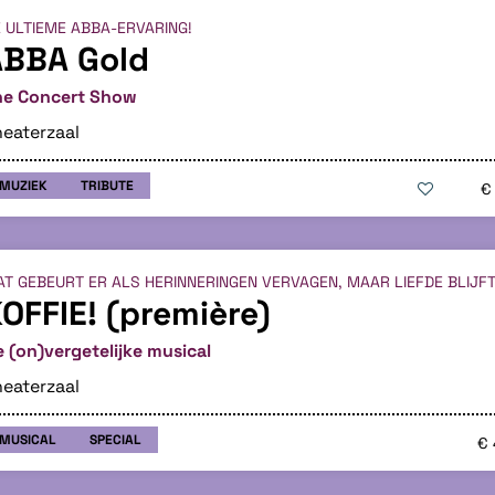
 ULTIEME ABBA-ERVARING!
ABBA Gold
he Concert Show
eaterzaal
MUZIEK
TRIBUTE
€
T GEBEURT ER ALS HERINNERINGEN VERVAGEN, MAAR LIEFDE BLIJF
OFFIE! (première)
 (on)vergetelijke musical
eaterzaal
MUSICAL
SPECIAL
€ 