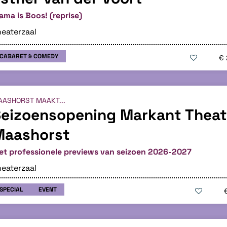
ma is Boos! (reprise)
eaterzaal
CABARET & COMEDY
€ 
AASHORST MAAKT...
eizoensopening Markant Theat
Maashorst
et professionele previews van seizoen 2026-2027
eaterzaal
SPECIAL
EVENT