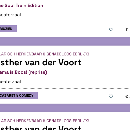
e Soul Train Edition
eaterzaal
MUZIEK
€
LARISCH HERKENBAAR & GENADELOOS EERLIJK!
sther van der Voort
ma is Boos! (reprise)
eaterzaal
CABARET & COMEDY
€ 
LARISCH HERKENBAAR & GENADELOOS EERLIJK!
sther van der Voort