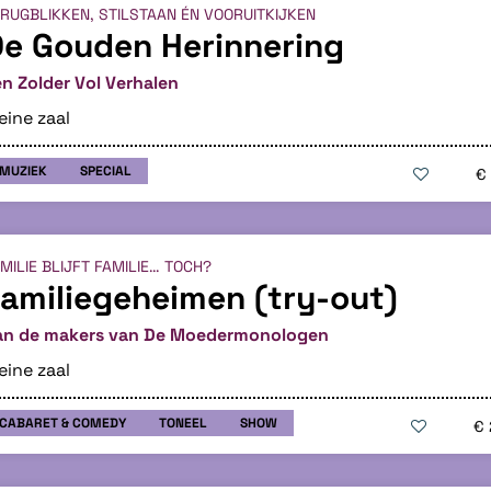
RUGBLIKKEN, STILSTAAN ÉN VOORUITKIJKEN
e Gouden Herinnering
n Zolder Vol Verhalen
eine zaal
MUZIEK
SPECIAL
€
MILIE BLIJFT FAMILIE… TOCH?
amiliegeheimen (try-out)
an de makers van De Moedermonologen
eine zaal
CABARET & COMEDY
TONEEL
SHOW
€ 