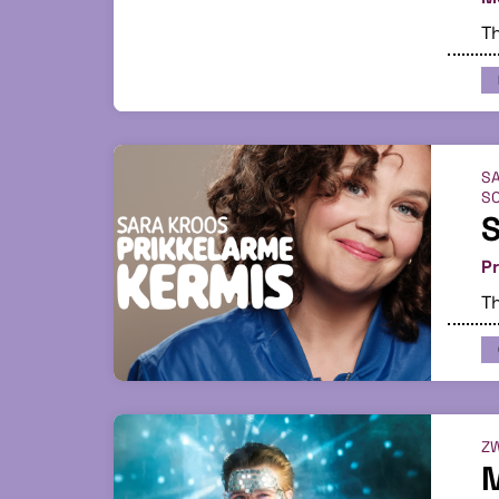
Th
SA
SC
S
Pr
Th
ZW
M