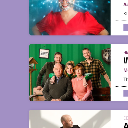
Aa
Kl
HE
W
M
Th
EE
A