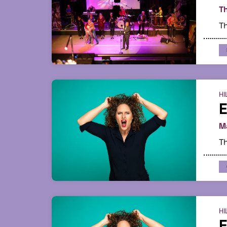
Th
Th
HI
E
Ma
Th
HI
E