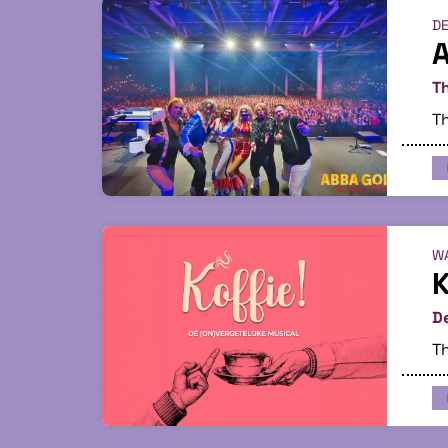
DE
T
Th
WA
K
De
Th