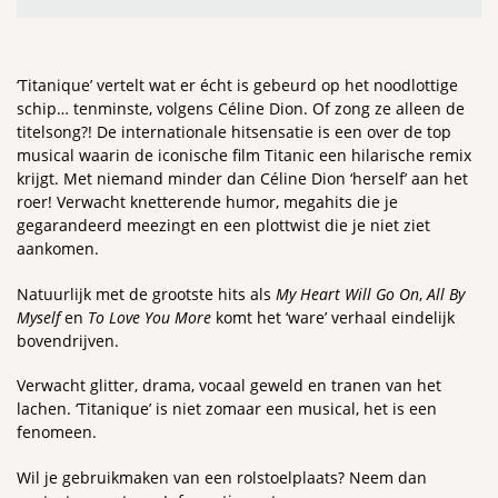
‘Titanique’ vertelt wat er écht is gebeurd op het noodlottige
schip… tenminste, volgens Céline Dion. Of zong ze alleen de
titelsong?! De internationale hitsensatie is een over de top
Inzoomen
musical waarin de iconische film Titanic een hilarische remix
krijgt. Met niemand minder dan Céline Dion ‘herself’ aan het
roer! Verwacht knetterende humor, megahits die je
gegarandeerd meezingt en een plottwist die je niet ziet
aankomen.
Natuurlijk met de grootste hits als
My Heart Will Go On
,
All By
Myself
en
To Love You More
komt het ‘ware’ verhaal eindelijk
bovendrijven.
Verwacht glitter, drama, vocaal geweld en tranen van het
lachen. ‘Titanique’ is niet zomaar een musical, het is een
fenomeen.
Wil je gebruikmaken van een rolstoelplaats? Neem dan