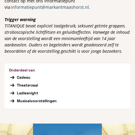
contact op met ons Informatiepunt
via
informatiepunt@markantmaashorst.nl
.
Trigger warning
TITANIQUE bevat expliciet taalgebruik, seksueel getinte grappen,
stroboscopische lichtflitsen en geluidseffecten. Vanwege de inhoud
van de voorstelling wordt een minimumleeftijd van 14 jaar
aanbevolen. Ouders en begeleiders wordt geadviseerd zelf te
beoordelen of de voorstelling geschikt is voor jonge bezoekers.
Onderdeel van
Cadeau
Theaterzaal
Ladiesnight
Musicalvoorstellingen
Overslaan