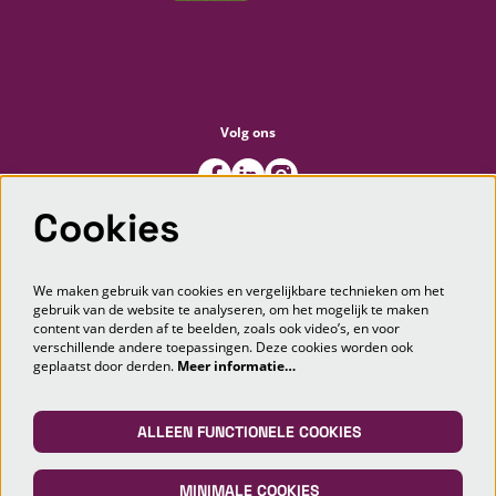
Volg ons
Cookies
Meld je aan voor de nieuwsbrief
We maken gebruik van cookies en vergelijkbare technieken om het
gebruik van de website te analyseren, om het mogelijk te maken
content van derden af te beelden, zoals ook video’s, en voor
AANMELDEN
verschillende andere toepassingen. Deze cookies worden ook
geplaatst door derden.
Meer informatie…
Deze site wordt beschermd door reCAPTCHA, dataverwerking gebeurt in overeenstemming met de
Cloud Data Processing
Addendum
van Google.
ALLEEN FUNCTIONELE COOKIES
MINIMALE COOKIES