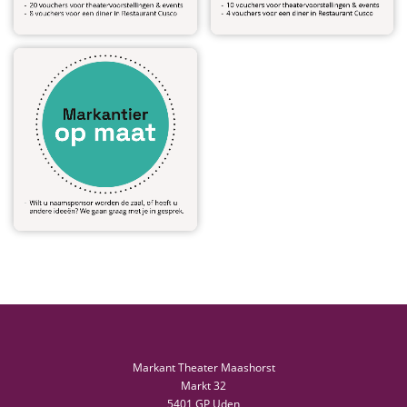
Markant Theater Maashorst
Markt 32
5401 GP Uden