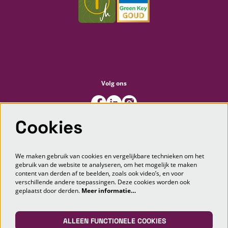
Volg ons
Cookies
Meld je aan voor de nieuwsbrief
We maken gebruik van cookies en vergelijkbare technieken om het
gebruik van de website te analyseren, om het mogelijk te maken
content van derden af te beelden, zoals ook video’s, en voor
AANMELDEN
verschillende andere toepassingen. Deze cookies worden ook
geplaatst door derden.
Meer informatie…
Deze site wordt beschermd door reCAPTCHA, dataverwerking gebeurt in overeenstemming met de
Cloud Data Processing
Addendum
van Google.
ALLEEN FUNCTIONELE COOKIES