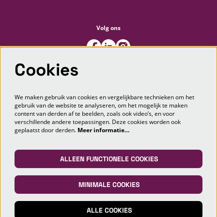
Volg ons
Cookies
Meld je aan voor de nieuwsbrief
We maken gebruik van cookies en vergelijkbare technieken om het
gebruik van de website te analyseren, om het mogelijk te maken
content van derden af te beelden, zoals ook video’s, en voor
AANMELDEN
verschillende andere toepassingen. Deze cookies worden ook
geplaatst door derden.
Meer informatie…
Deze site wordt beschermd door reCAPTCHA, dataverwerking gebeurt in overeenstemming met de
Cloud Data Processing
Addendum
van Google.
ALLEEN FUNCTIONELE COOKIES
MINIMALE COOKIES
© Markant Theater Maashorst
ALLE COOKIES
Powered by
CultureSuite