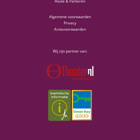
Route & Parkeren
Algemene voorwaarden
Privacy
Actievoorwaarden
Wij zijn partner van: