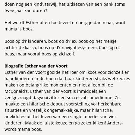
doen nog een kind’, terwijl het uitkiezen van een bank soms
twee jaar kan duren?
Inzoomen
I
Het wordt Esther af en toe teveel en berg je dan maar, want
mama is boos.
Boos op d’r kinderen, boos op d’r ex, boos op het meisje
achter de kassa, boos op d’r navigatiesysteem, boos op d’r
baas, maar vooral boos op zichzelf.
Biografie Esther van der Voort
Esther van der Voort gooide het roer om, koos voor zichzelf en
haar kinderen in de hoop dat haar kinderen straks wel keuzes
maken op belangrijke momenten en niet alleen bij de
McDonald’s. Esther van der Voort is inmiddels een
veelgevraagd dagvoorzitter en succesvol comédienne. Ze
maakte een hilarische debuut voorstelling vol herkenbare
situaties en vreselijk ongemakkelijke, maar hilarische,
anekdotes uit het leven van een single moeder van vier
kinderen. Maak de juiste keuze en ga zeker kijken! Anders
wordt mama boos.