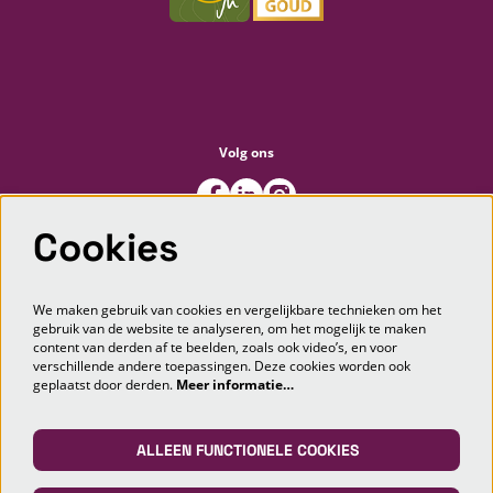
Volg ons
Cookies
Meld je aan voor de nieuwsbrief
We maken gebruik van cookies en vergelijkbare technieken om het
gebruik van de website te analyseren, om het mogelijk te maken
content van derden af te beelden, zoals ook video’s, en voor
AANMELDEN
verschillende andere toepassingen. Deze cookies worden ook
geplaatst door derden.
Meer informatie…
Deze site wordt beschermd door reCAPTCHA, dataverwerking gebeurt in overeenstemming met de
Cloud Data Processing
Addendum
van Google.
ALLEEN FUNCTIONELE COOKIES