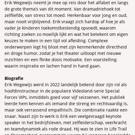
Erik Wegewijs neemt je mee op reis door het alfabet en langs
de grote thema’s van dit moment. Van dramadriehoek tot
zelfliefde, van stress tot moed. Herkenbaar voor jong en oud,
maar nooit vrijblijvend. Erik vraagt zich hardop af hoe je als
vader je kinderen toekomstbestendig opvoedt, waarom
richting zoeken zo moeilijk lijkt en wat het betekent om eigen
keuzes te maken in een tijd vol afleiding. Complexe
onderwerpen legt hij bloot met zijn kenmerkende directheid
en droge humor, zodat je het theater uitloopt met nieuwe
inzichten en een flinke dosis motivatie. Een voorstelling
waarin inspiratie en lachen hand in hand gaan.
Biografie
Erik Wegewijs werd in 2022 landelijk bekend door zijn rol als
hoofdinstructeur in de populaire Videoland-serie Special
Forces VIPs, inmiddels goed voor vijf seizoenen. Het publiek
leerde hem kennen als iemand die streng en rechtvaardig is,
maar ook verrassend empathisch. Die combinatie raakte een
snaar. Naast zijn tv-werk is Erik een veelgevraagd keynote
speaker in het bedrijfsleven, met zelfleiderschap, veerkracht
en teamdynamiek als rode draad. Hij was te zien in Life Trail