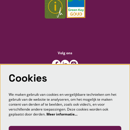
Volg ons
Cookies
Meld je aan voor de nieuwsbrief
We maken gebruik van cookies en vergelijkbare technieken om het
gebruik van de website te analyseren, om het mogelijk te maken
content van derden af te beelden, zoals ook video’s, en voor
AANMELDEN
verschillende andere toepassingen. Deze cookies worden ook
geplaatst door derden.
Meer informatie…
Deze site wordt beschermd door reCAPTCHA, dataverwerking gebeurt in overeenstemming met de
Cloud Data Processing
Addendum
van Google.