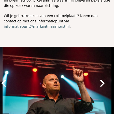
en Dreamschool, programma’s waarin hij jongeren begeleidde
die op zoek waren naar richting.
Wil je gebruikmaken van een rolstoelplaats? Neem dan
contact op met ons Informatiepunt via
informatiepunt@markantmaashorst.nl
.
Overslaan