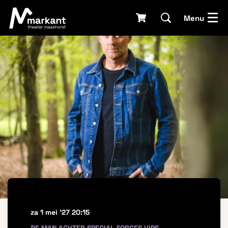
Menu
za 1 mei '27
20:15