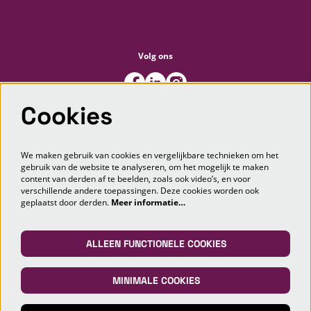
Volg ons
Cookies
Meld je aan voor de nieuwsbrief
We maken gebruik van cookies en vergelijkbare technieken om het
gebruik van de website te analyseren, om het mogelijk te maken
content van derden af te beelden, zoals ook video’s, en voor
AANMELDEN
verschillende andere toepassingen. Deze cookies worden ook
geplaatst door derden.
Meer informatie…
Deze site wordt beschermd door reCAPTCHA, dataverwerking gebeurt in overeenstemming met de
Cloud Data Processing
Addendum
van Google.
ALLEEN FUNCTIONELE COOKIES
MINIMALE COOKIES
© Markant Theater Maashorst