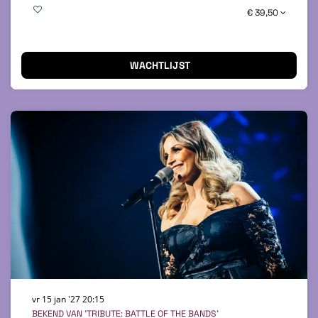
€ 39,50
WACHTLIJST
vr 15 jan '27
20:15
BEKEND VAN 'TRIBUTE: BATTLE OF THE BANDS'