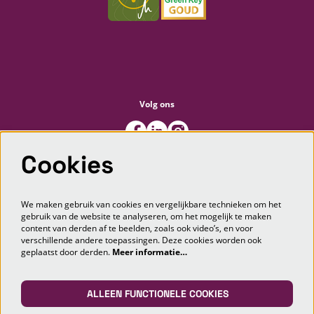
Volg ons
Cookies
Meld je aan voor de nieuwsbrief
We maken gebruik van cookies en vergelijkbare technieken om het
gebruik van de website te analyseren, om het mogelijk te maken
content van derden af te beelden, zoals ook video’s, en voor
AANMELDEN
verschillende andere toepassingen. Deze cookies worden ook
geplaatst door derden.
Meer informatie…
Deze site wordt beschermd door reCAPTCHA, dataverwerking gebeurt in overeenstemming met de
Cloud Data Processing
Addendum
van Google.
ALLEEN FUNCTIONELE COOKIES