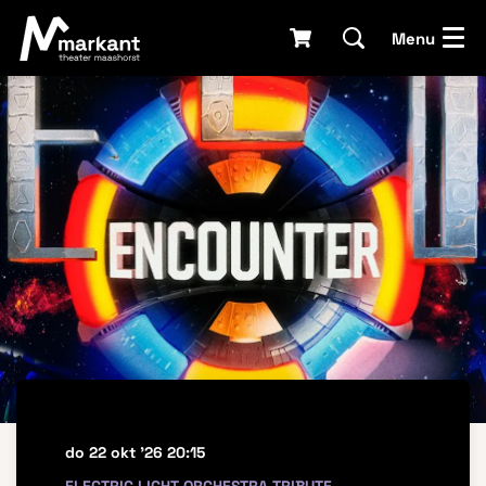
Menu
do 22 okt '26
20:15