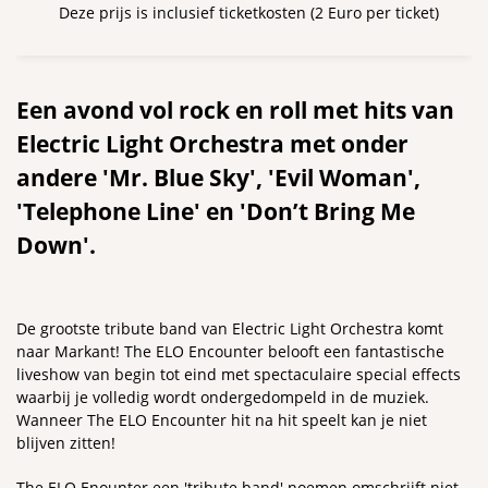
Deze prijs is inclusief ticketkosten (2 Euro per ticket)
Een avond vol rock en roll met hits van
Electric Light Orchestra met onder
andere 'Mr. Blue Sky', 'Evil Woman',
'Telephone Line' en 'Don’t Bring Me
Down'.
De grootste tribute band van Electric Light Orchestra komt
naar Markant! The ELO Encounter belooft een fantastische
Inzoomen
liveshow van begin tot eind met spectaculaire special effects
waarbij je volledig wordt ondergedompeld in de muziek.
Wanneer The ELO Encounter hit na hit speelt kan je niet
blijven zitten!
The ELO Enounter een 'tribute band' noemen omschrijft niet