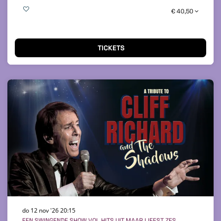
€ 40,50
TICKETS
do 12 nov '26
20:15
EEN SWINGENDE SHOW VOL HITS UIT MAAR LIEFST ZES