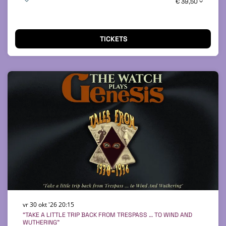
€ 39,50
TICKETS
vr 30 okt '26
20:15
“TAKE A LITTLE TRIP BACK FROM TRESPASS … TO WIND AND
WUTHERING”