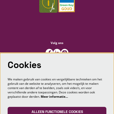
Volg ons
Cookies
Meld je aan voor de nieuwsbrief
We maken gebruik van cookies en vergelijkbare technieken om het
gebruik van de website te analyseren, om het mogelijk te maken
content van derden af te beelden, zoals ook video’s, en voor
AANMELDEN
verschillende andere toepassingen. Deze cookies worden ook
geplaatst door derden.
Meer informatie…
Deze site wordt beschermd door reCAPTCHA, dataverwerking gebeurt in overeenstemming met de
Cloud Data Processing
Addendum
van Google.
ALLEEN FUNCTIONELE COOKIES