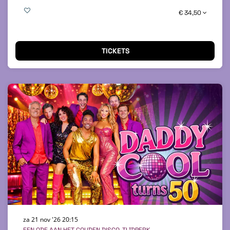
€ 34,50
TICKETS
za 21 nov '26
20:15