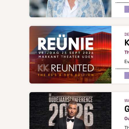
DE
Th
E
WA
G
O
Th