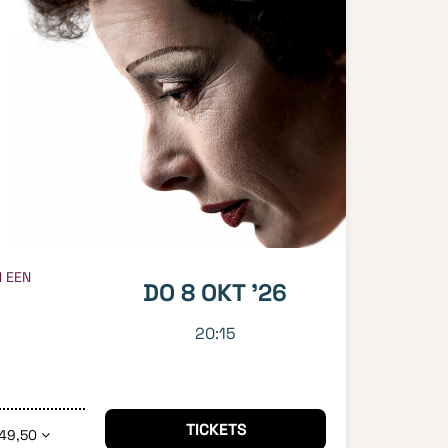
N EEN
DO 8 OKT '26
20:15
TICKETS
49,50