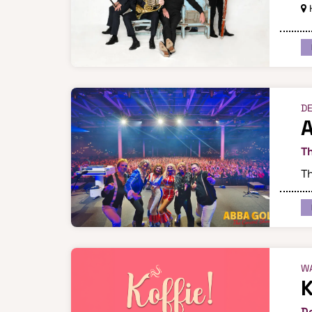
H
DE
T
Th
WA
K
De