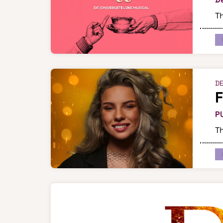
Th
DE
P
Th