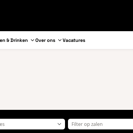
en & Drinken
Over ons
Vacatures
es
Filter op zalen