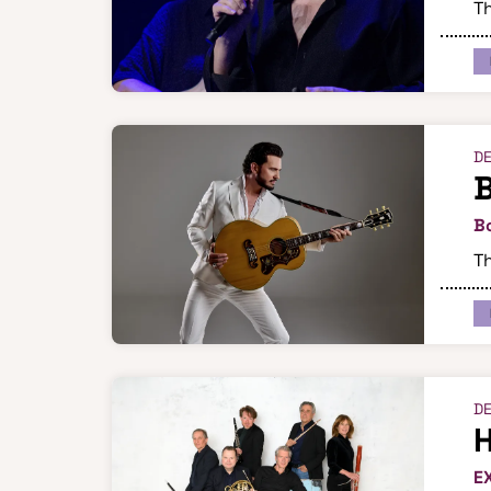
Th
DE
B
B
Th
DE
E