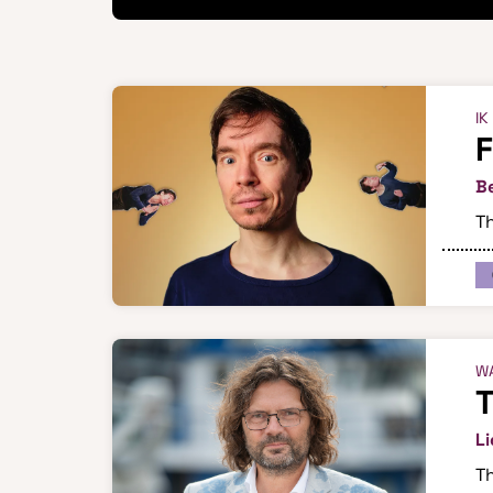
IK
F
B
Th
WA
Li
Th