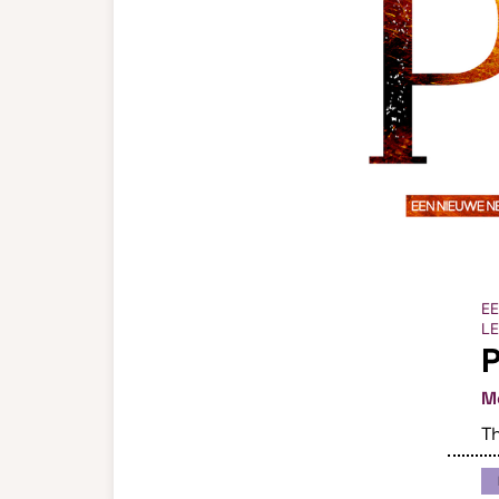
EE
L
P
M
Th