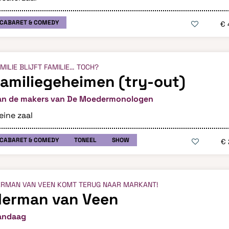
CABARET & COMEDY
€ 
MILIE BLIJFT FAMILIE… TOCH?
amiliegeheimen (try-out)
an de makers van De Moedermonologen
eine zaal
CABARET & COMEDY
TONEEL
SHOW
€ 
ERMAN VAN VEEN KOMT TERUG NAAR MARKANT!
Herman van Veen
andaag