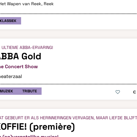
et Wapen van Reek, Reek
KLASSIEK
 ULTIEME ABBA-ERVARING!
ABBA Gold
he Concert Show
eaterzaal
MUZIEK
TRIBUTE
€
T GEBEURT ER ALS HERINNERINGEN VERVAGEN, MAAR LIEFDE BLIJF
OFFIE! (première)
 (on)vergetelijke musical