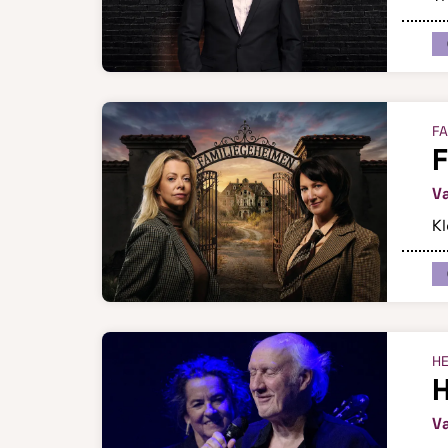
FA
F
V
Kl
H
V