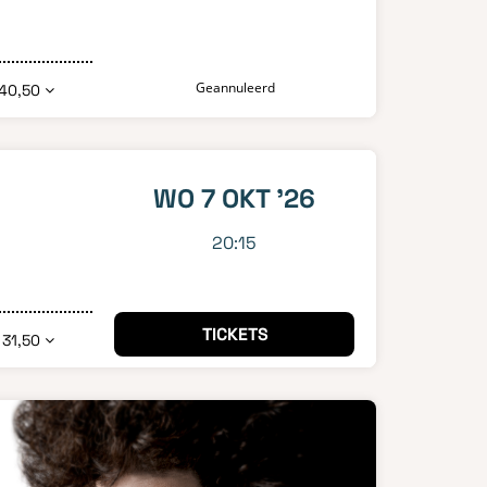
Geannuleerd
40,50
WO 7 OKT '26
20:15
TICKETS
 31,50