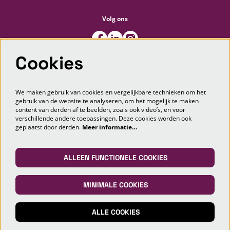
Volg ons
Cookies
Meld je aan voor de nieuwsbrief
We maken gebruik van cookies en vergelijkbare technieken om het
gebruik van de website te analyseren, om het mogelijk te maken
content van derden af te beelden, zoals ook video’s, en voor
AANMELDEN
verschillende andere toepassingen. Deze cookies worden ook
geplaatst door derden.
Meer informatie…
Deze site wordt beschermd door reCAPTCHA, dataverwerking gebeurt in overeenstemming met de
Cloud Data Processing
Addendum
van Google.
ALLEEN FUNCTIONELE COOKIES
MINIMALE COOKIES
© Markant Theater Maashorst
ALLE COOKIES
Powered by
CultureSuite