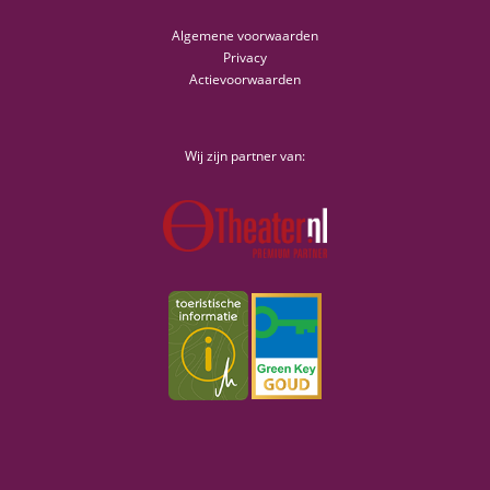
Algemene voorwaarden
Privacy
Actievoorwaarden
Wij zijn partner van: