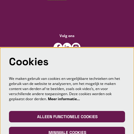
Volg ons
Cookies
Meld je aan voor de nieuwsbrief
We maken gebruik van cookies en vergelijkbare technieken om het
gebruik van de website te analyseren, om het mogelijk te maken
content van derden af te beelden, zoals ook video’s, en voor
AANMELDEN
verschillende andere toepassingen. Deze cookies worden ook
geplaatst door derden.
Meer informatie…
Deze site wordt beschermd door reCAPTCHA, dataverwerking gebeurt in overeenstemming met de
Cloud Data Processing
Addendum
van Google.
ALLEEN FUNCTIONELE COOKIES
MINIMALE COOKIES