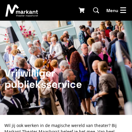
Menu
Vrijwilliger
publieksservice
Wil jij ook werken in de magische wereld van theater? Bij
Markant Theater Maashorst beleef je het mee. Van heel