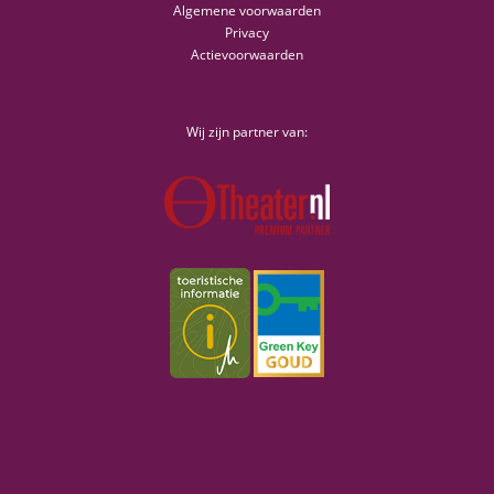
Algemene voorwaarden
Privacy
Actievoorwaarden
Wij zijn partner van: