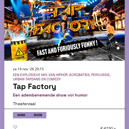
za 14 nov '26
20:15
EEN EXPLOSIEVE MIX VAN HIPHOP, ACROBATIEK, PERCUSSIE,
URBAN TAPDANS EN COMEDY
Tap Factory
Een adembenemende show vol humor
Theaterzaal
DANS
SHOW
€ 47,50