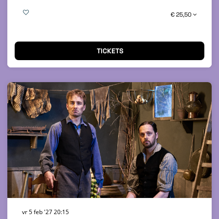
€ 25,50
TICKETS
vr 5 feb '27
20:15