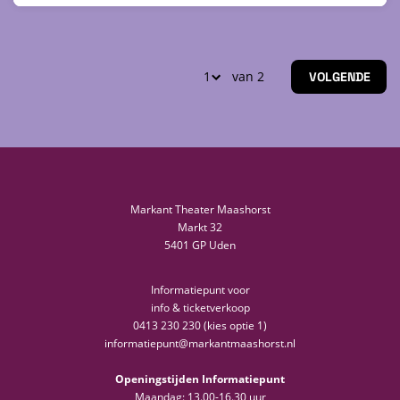
van 2
VOLGENDE
Markant Theater Maashorst
Markt 32
5401 GP Uden
Informatiepunt voor
info & ticketverkoop
0413 230 230 (kies optie 1)
informatiepunt@markantmaashorst.nl
Openingstijden Informatiepunt
Maandag: 13.00-16.30 uur