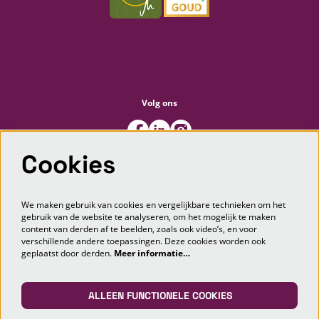
Volg ons
Cookies
Meld je aan voor de nieuwsbrief
We maken gebruik van cookies en vergelijkbare technieken om het
gebruik van de website te analyseren, om het mogelijk te maken
content van derden af te beelden, zoals ook video’s, en voor
AANMELDEN
verschillende andere toepassingen. Deze cookies worden ook
geplaatst door derden.
Meer informatie…
Deze site wordt beschermd door reCAPTCHA, dataverwerking gebeurt in overeenstemming met de
Cloud Data Processing
Addendum
van Google.
ALLEEN FUNCTIONELE COOKIES