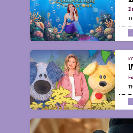
D
Th
KO
W
Fe
Th