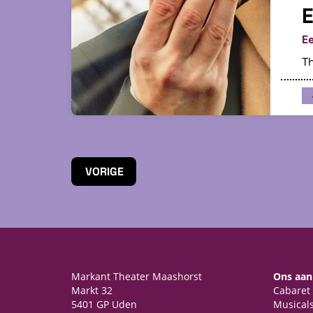
E
Ee
Th
VORIGE
Markant Theater Maashorst
Ons aa
Markt 32
Cabaret
5401 GP Uden
Musical