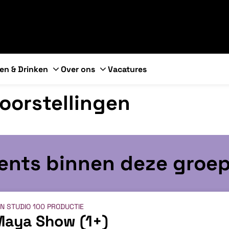
en & Drinken
Over ons
Vacatures
voorstellingen
vents binnen deze groe
N STUDIO 100 PRODUCTIE
Maya Show (1+)