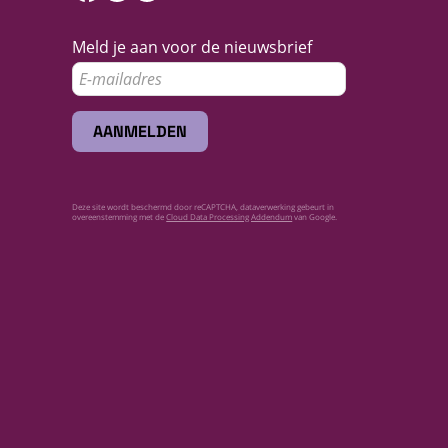
Meld je aan voor de nieuwsbrief
AANMELDEN
Deze site wordt beschermd door reCAPTCHA, dataverwerking gebeurt in
overeenstemming met de
Cloud Data Processing Addendum
van Google.