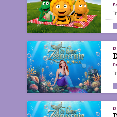
S
Th
DU
D
D
Th
DU
D