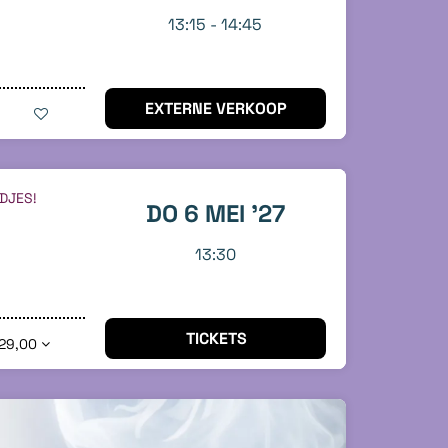
13:15
-
14:45
EXTERNE VERKOOP
DJES!
DO 6 MEI '27
13:30
TICKETS
29,00