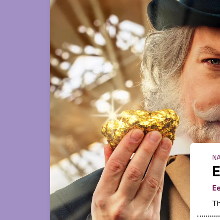
Ga
naar
pagina:
NA
E
Ee
Th