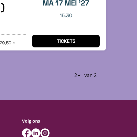
MA 17 MEI '27
+)
15:30
TICKETS
 29,50
van 2
Volg ons