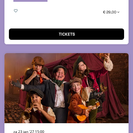
€ 29,00
TICKETS
za 23 jan '27
15:00