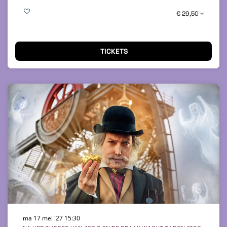
€ 29,50
TICKETS
ma 17 mei '27
15:30