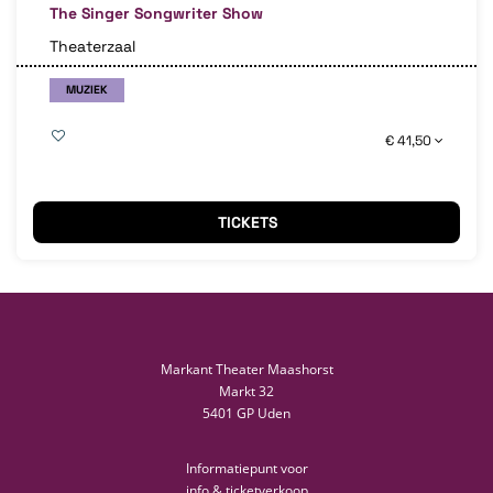
The Singer Songwriter Show
Theaterzaal
MUZIEK
€ 41,50
TICKETS
Markant Theater Maashorst
Markt 32
5401 GP Uden
Informatiepunt voor
info & ticketverkoop