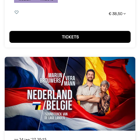
€ 38,50
TICKETS
zo 24 jan '27
20:15