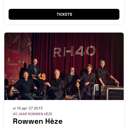
TICKETS
vr 16 apr '27
20:15
40 JAAR ROWWEN HÈZE
Rowwen Hèze