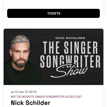
TICKETS
za 15 mei '27
20:15
MET DE MOOISTE SINGER SONGWRITERLIEDJES OOIT
Nick Schilder