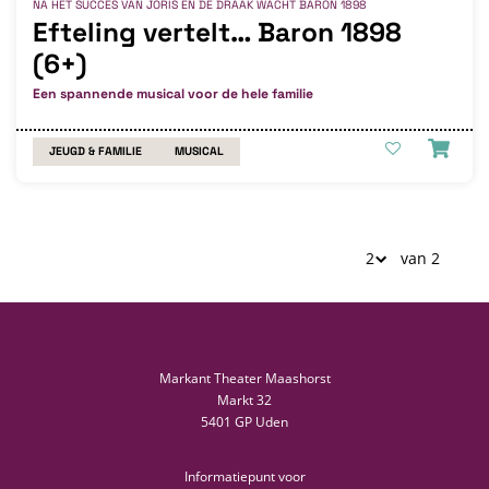
NA HET SUCCES VAN JORIS EN DE DRAAK WACHT BARON 1898
Efteling vertelt… Baron 1898
(6+)
Een spannende musical voor de hele familie
JEUGD & FAMILIE
MUSICAL
van 2
Markant Theater Maashorst
Markt 32
5401 GP Uden
Informatiepunt voor