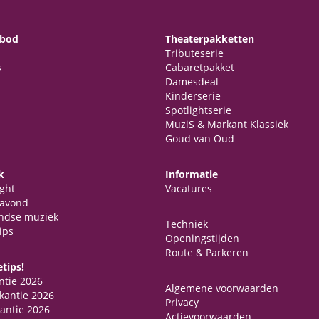
nbod
Theaterpakketten
Tributeserie
s
Cabaretpakket
Damesdeal
Kinderserie
Spotlightserie
MuziS & Markant Klassiek
Goud van Oud
k
Informatie
ght
Vacatures
avond
ndse muziek
Techniek
ips
Openingstijden
Route & Parkeren
tips!
ntie 2026
Algemene voorwaarden
kantie 2026
Privacy
antie 2026
Actievoorwaarden