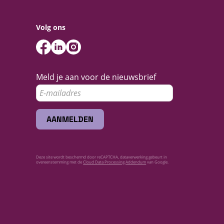
Volg ons
Meld je aan voor de nieuwsbrief
AANMELDEN
Deze site wordt beschermd door reCAPTCHA, dataverwerking gebeurt in
overeenstemming met de
Cloud Data Processing Addendum
van Google.