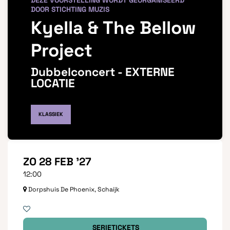
DEZE VOORSTELLING WORDT GEORGANISEERD
DOOR STICHTING MUZIS
Kyella & The Bellow
Project
Dubbelconcert - EXTERNE
LOCATIE
KLASSIEK
ZO 28 FEB '27
12:00
Dorpshuis De Phoenix, Schaijk
SERIETICKETS