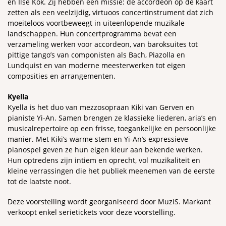
en Ilse Kok. Zij hebben een missie: de accordeon op de kaart
zetten als een veelzijdig, virtuoos concertinstrument dat zich
moeiteloos voortbeweegt in uiteenlopende muzikale
landschappen. Hun concertprogramma bevat een
verzameling werken voor accordeon, van baroksuites tot
pittige tango’s van componisten als Bach, Piazolla en
Lundquist en van moderne meesterwerken tot eigen
composities en arrangementen.
Kyella
Kyella is het duo van mezzosopraan Kiki van Gerven en
pianiste Yi-An. Samen brengen ze klassieke liederen, aria’s en
musicalrepertoire op een frisse, toegankelijke en persoonlijke
manier. Met Kiki’s warme stem en Yi-An’s expressieve
pianospel geven ze hun eigen kleur aan bekende werken.
Hun optredens zijn intiem en oprecht, vol muzikaliteit en
kleine verrassingen die het publiek meenemen van de eerste
tot de laatste noot.
Deze voorstelling wordt georganiseerd door MuziS. Markant
verkoopt enkel serietickets voor deze voorstelling.