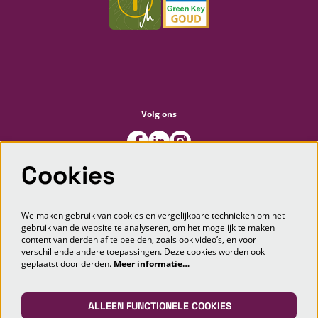
Volg ons
Cookies
Meld je aan voor de nieuwsbrief
We maken gebruik van cookies en vergelijkbare technieken om het
gebruik van de website te analyseren, om het mogelijk te maken
content van derden af te beelden, zoals ook video’s, en voor
AANMELDEN
verschillende andere toepassingen. Deze cookies worden ook
geplaatst door derden.
Meer informatie…
Deze site wordt beschermd door reCAPTCHA, dataverwerking gebeurt in overeenstemming met de
Cloud Data Processing
Addendum
van Google.
ALLEEN FUNCTIONELE COOKIES