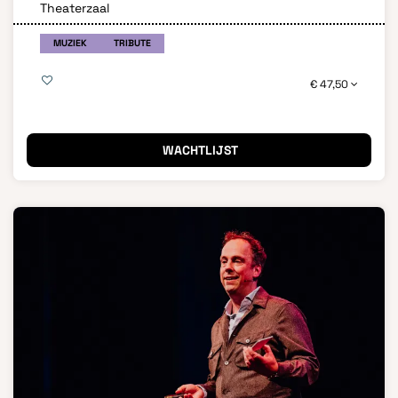
Theaterzaal
MUZIEK
TRIBUTE
€ 47,50
WACHTLIJST