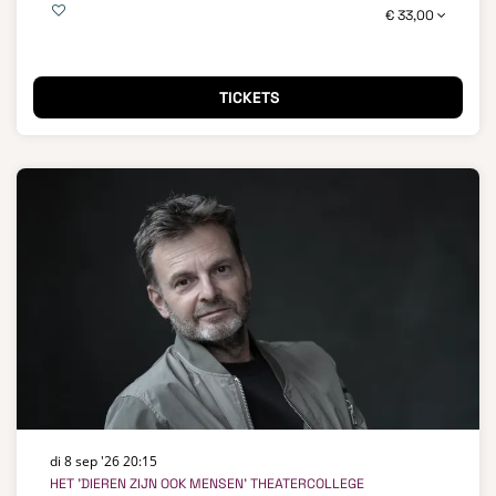
€ 33,00
TICKETS
di 8 sep '26
20:15
HET 'DIEREN ZIJN OOK MENSEN' THEATERCOLLEGE