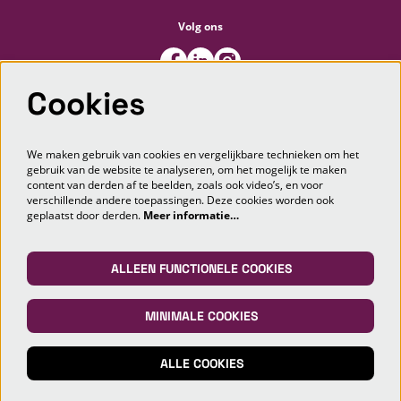
Volg ons
Cookies
Meld je aan voor de nieuwsbrief
We maken gebruik van cookies en vergelijkbare technieken om het
gebruik van de website te analyseren, om het mogelijk te maken
content van derden af te beelden, zoals ook video’s, en voor
AANMELDEN
verschillende andere toepassingen. Deze cookies worden ook
geplaatst door derden.
Meer informatie…
Deze site wordt beschermd door reCAPTCHA, dataverwerking gebeurt in overeenstemming met de
Cloud Data Processing
Addendum
van Google.
ALLEEN FUNCTIONELE COOKIES
MINIMALE COOKIES
© Markant Theater Maashorst
ALLE COOKIES
Powered by
CultureSuite