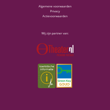
Algemene voorwaarden
Privacy
Actievoorwaarden
Wij zijn partner van: