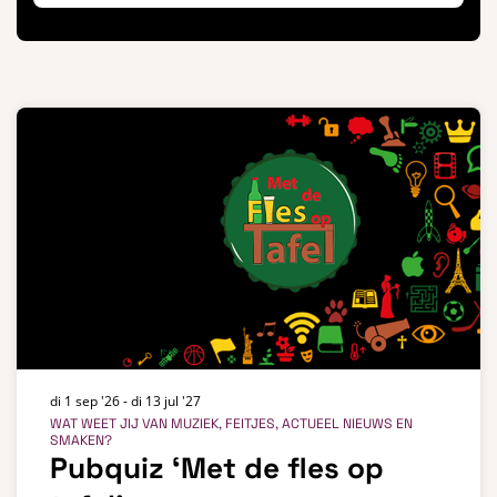
di 1 sep '26
-
di 13 jul '27
WAT WEET JIJ VAN MUZIEK, FEITJES, ACTUEEL NIEUWS EN
SMAKEN?
Pubquiz ‘Met de fles op