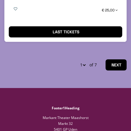
€ 25,00
LAST TICKETS
of 7
NEXT
Footer1Heading
Markant Theater Maashorst
Markt 32
5401 GP Uden