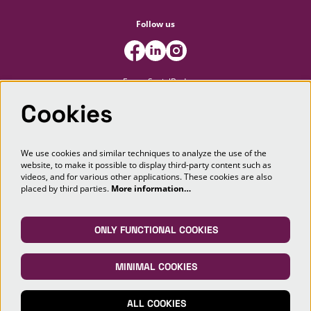
Follow us
FooterSocialBody
Cookies
Newsletter
We use cookies and similar techniques to analyze the use of the
website, to make it possible to display third-party content such as
SIGN UP
videos, and for various other applications. These cookies are also
placed by third parties.
More information…
This site is protected by reCAPTCHA, data processing occurs in accordance with the
Cloud Data Processing Addendum
of Google.
ONLY FUNCTIONAL COOKIES
MINIMAL COOKIES
© Markant Theater Maashorst
ALL COOKIES
Powered by
CultureSuite