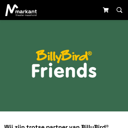
Wij zijn trotse partner van BillyBird®