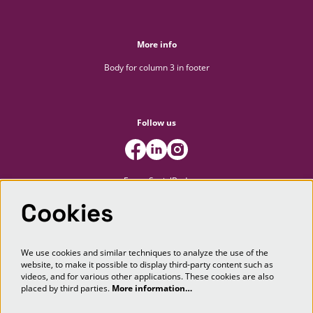
More info
Body for column 3 in footer
Follow us
FooterSocialBody
Cookies
Newsletter
We use cookies and similar techniques to analyze the use of the
website, to make it possible to display third-party content such as
SIGN UP
videos, and for various other applications. These cookies are also
placed by third parties.
More information…