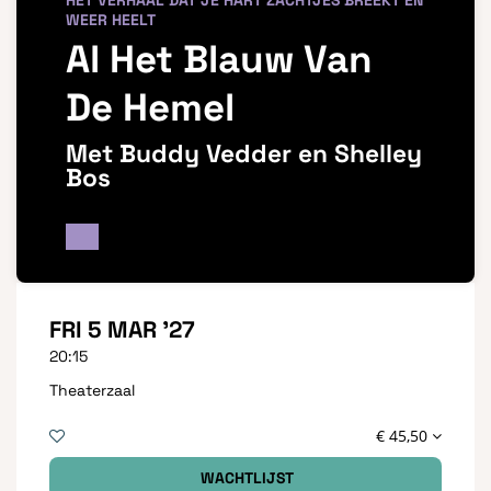
HET VERHAAL DAT JE HART ZACHTJES BREEKT EN
WEER HEELT
Al Het Blauw Van
De Hemel
Met Buddy Vedder en Shelley
Bos
FRI 5 MAR '27
20:15
Theaterzaal
€ 45,50
WACHTLIJST