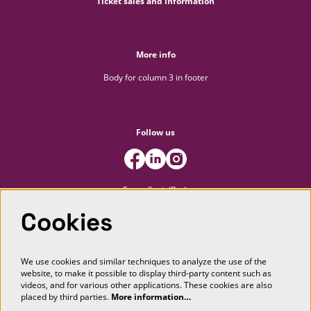
Ticket sales and information
More info
Body for column 3 in footer
Follow us
FooterSocialBody
Cookies
Newsletter
We use cookies and similar techniques to analyze the use of the
website, to make it possible to display third-party content such as
SIGN UP
videos, and for various other applications. These cookies are also
placed by third parties.
More information…