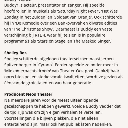
Buddyr is acteur, presentator en zanger. Hij speelde
hoofdrollen in musicals als 'Saturday Night Fever', 'Het Was
Zondag in het Zuiden' en 'Soldaat van Oranje'. Ook schitterde
hij in 'De Komedie over een Bankoverval' en diverse edities
van 'The Christmas Show'. Daarnaast is Buddy een vaste
verschijning bij RTL 4, waar hij te zien is in populaire
programma’s als 'Stars on Stage' en The Masked Singer.
Shelley Bos
Shelley schitterde afgelopen theaterseizoen naast Jeroen
Spitzenberger in 'Cyrano'. Eerder speelde ze onder meer in
'Midzomernachtsdroom' van Theater Oostpool. Dankzij haar
oprechte spel en sterke vocale kwaliteiten, wordt ze gezien als
één van de grote talenten van haar generatie.
Producent Neos Theater
Na meerdere jaren voor de meest uiteenlopende
gezelschappen te hebben gewerkt, voelde Buddy Vedder dat
de tijd rijp was om zijn eigen verhalen te vertellen.
Voorstellingen die blijven plakken, die niet alleen
entertainend zijn, maar ook het publiek laten nadenken.