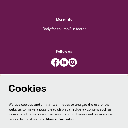
More info
Body for column 3 in footer
Follow us
FooterSocialBody
Cookies
Newsletter
We use cookies and similar techniques to analyze the use of the
website, to make it possible to display third-party content such as
SIGN UP
videos, and for various other applications. These cookies are also
placed by third parties.
More information…