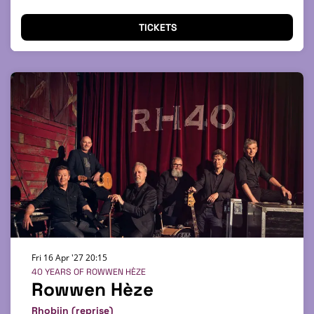
TICKETS
Fri 16 Apr '27
20:15
40 YEARS OF ROWWEN HÈZE
Rowwen Hèze
Rhobijn (reprise)