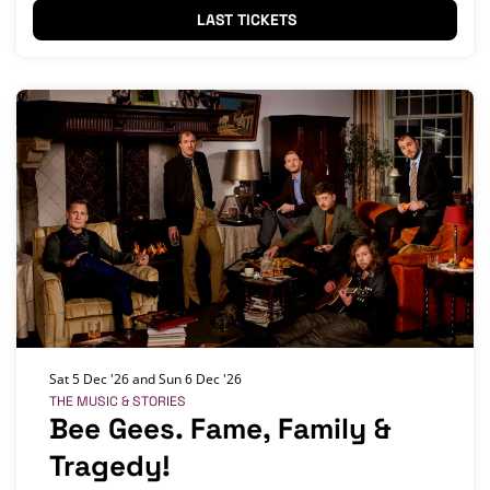
LAST TICKETS
Sat 5 Dec '26
and
Sun 6 Dec '26
THE MUSIC & STORIES
Bee Gees. Fame, Family &
Tragedy!