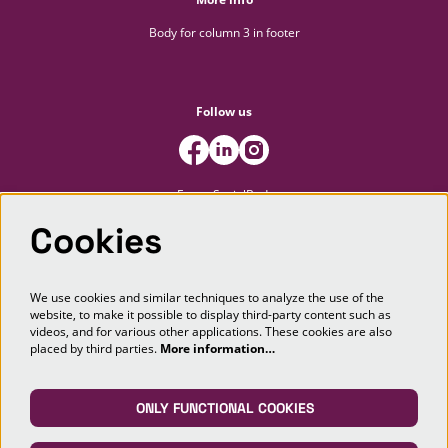
Body for column 3 in footer
Follow us
FooterSocialBody
Cookies
Newsletter
We use cookies and similar techniques to analyze the use of the
website, to make it possible to display third-party content such as
SIGN UP
videos, and for various other applications. These cookies are also
placed by third parties.
More information…
This site is protected by reCAPTCHA, data processing occurs in accordance with the
Cloud Data Processing Addendum
of Google.
ONLY FUNCTIONAL COOKIES