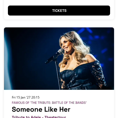
TICKETS
Fri 15 Jan '27
20:15
FAMOUS OF 'THE TRIBUTE: BATTLE OF THE BANDS’
Someone Like Her
Tribute to Adele - Theatertour