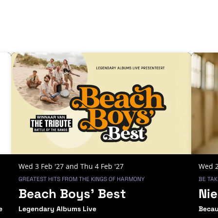
Wed 3 Feb '27
and
Thu 4 Feb '27
Wed 2
GREATEST HITS FROM THE KINGS OF HARMONY
BE TA
Beach Boys' Best
Ni
Legendary Albums Live
Becau
e