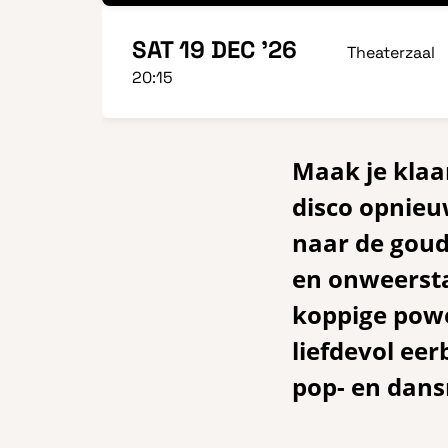
SAT 19 DEC '26
Theaterzaal
20:15
Maak je klaa
disco opnieu
naar de goud
en onweerst
koppige powe
liefdevol ee
pop- en dan