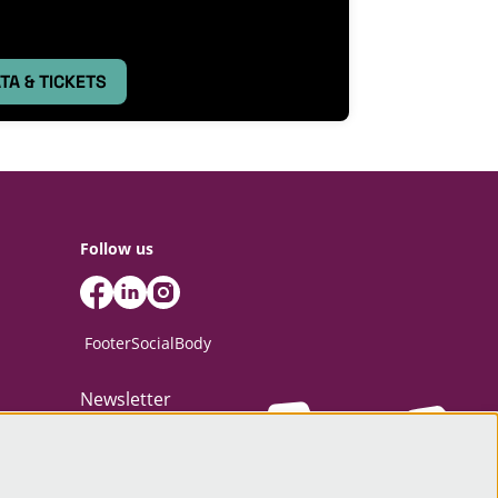
TA & TICKETS
Follow us
FooterSocialBody
Newsletter
SIGN UP