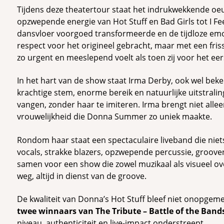
Tijdens deze theatertour staat het indrukwekkende oeu
opzwepende energie van Hot Stuff en Bad Girls tot I Fe
dansvloer voorgoed transformeerde en de tijdloze em
respect voor het origineel gebracht, maar met een fris
zo urgent en meeslepend voelt als toen zij voor het ee
In het hart van de show staat Irma Derby, ook wel bek
krachtige stem, enorme bereik en natuurlijke uitstrali
vangen, zonder haar te imiteren. Irma brengt niet allee
vrouwelijkheid die Donna Summer zo uniek maakte.
Rondom haar staat een spectaculaire liveband die niets
vocals, strakke blazers, opzwepende percussie, groov
samen voor een show die zowel muzikaal als visueel ove
weg, altijd in dienst van de groove.
De kwaliteit van Donna’s Hot Stuff bleef niet onopge
twee winnaars van The Tribute – Battle of the Bands
niveau, authenticiteit en live-impact onderstreept.