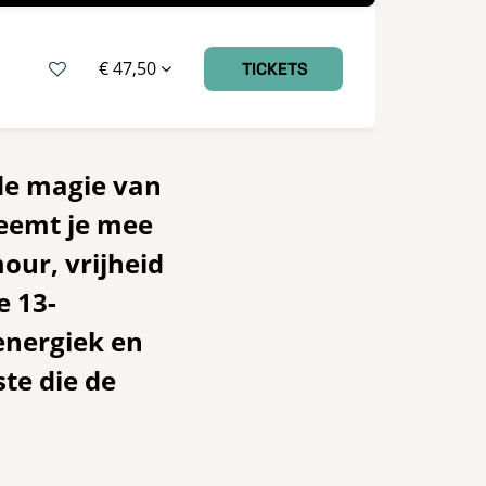
€ 47,50
TICKETS
de magie van
neemt je mee
our, vrijheid
 13-
energiek en
te die de