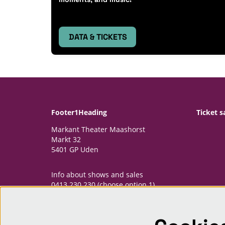
DATA & TICKETS
Footer1Heading
Ticket s
Markant Theater Maashorst
Markt 32
5401 GP Uden
Info about shows and sales
0413 230 230 (choose option 1)
informatiepunt@markantmaashorst.nl
Opening hours Informatiepunt