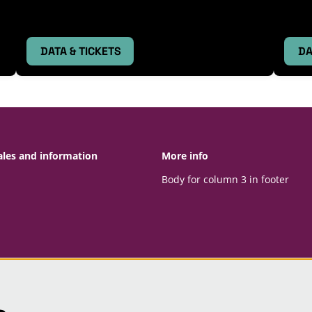
DATA & TICKETS
DA
ales and information
More info
Body for column 3 in footer