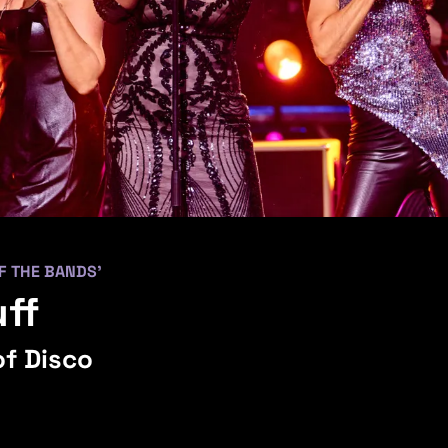
F THE BANDS'
ff
of Disco