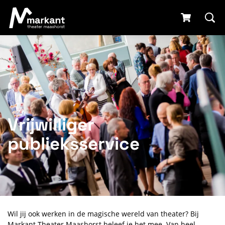
Vrijwilliger
publieksservice
Wil jij ook werken in de magische wereld van theater? Bij
Markant Theater Maashorst beleef je het mee. Van heel