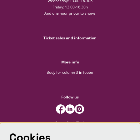
Wednesday: 13.00-16.30h
Friday: 13.00-16.30h
And one hour priour to shows
Ticket sales and information
More info
Body for column 3 in footer
Follow us
FooterSocialBody
Cookies
Newsletter