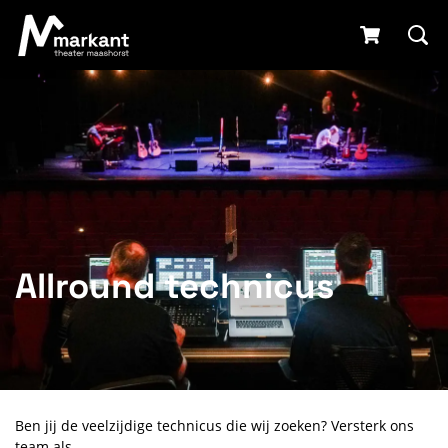
Allround technicus
Ben jij de veelzijdige technicus die wij zoeken? Versterk ons
team als