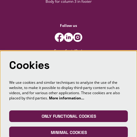
Body for column 3 in footer
Follow us
FooterSocialBody
Cookies
Newsletter
We use cookies and similar techniques to analyze the use of the
website, to make it possible to display third-party content such as
SIGN UP
videos, and for various other applications. These cookies are also
placed by third parties.
More information…
This site is protected by reCAPTCHA, data processing occurs in accordance with the
Cloud Data Processing Addendum
of Google.
ONLY FUNCTIONAL COOKIES
MINIMAL COOKIES