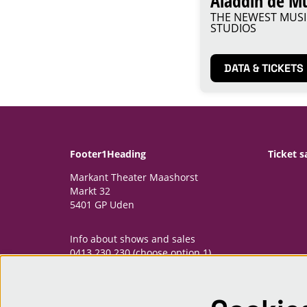
Aladdin de Mu
THE NEWEST MUS
STUDIOS
DATA & TICKETS
Footer1Heading
Ticket s
Markant Theater Maashorst
Markt 32
5401 GP Uden
Info about shows and sales
0413 230 230 (choose option 1)
informatiepunt@markantmaashorst.nl
Opening hours Informatiepunt