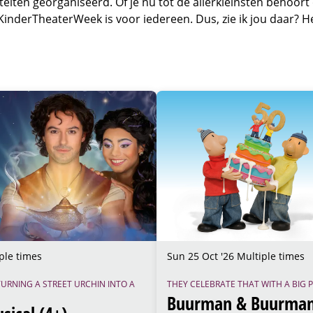
teiten georganiseerd. Of je nu tot de allerkleinsten behoort 
KinderTheaterWeek is voor iedereen. Dus, zie ik jou daar? H
Sun 25 Oct '26
Multiple times
ple times
THEY CELEBRATE THAT WITH A BIG 
TURNING A STREET URCHIN INTO A
Buurman & Buurman 