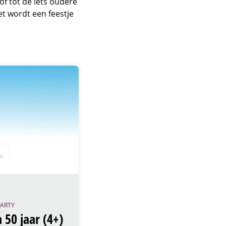
of tot de iets oudere
et wordt een feestje
PARTY
50 jaar (4+)