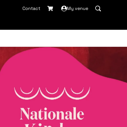
Contact
My venue