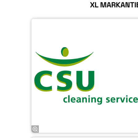
XL MARKANTI
Zoom
in
Zoom
in
Zoom