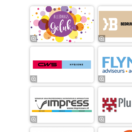
Zoom
in
Zoom
in