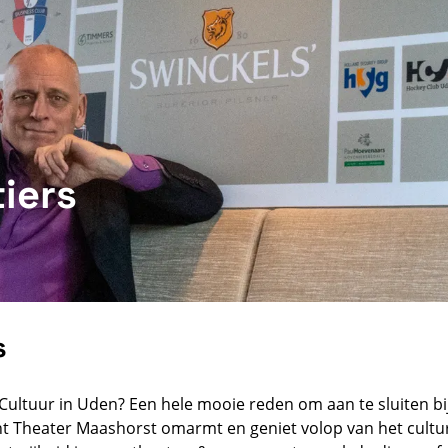
iers
s
ultuur in Uden? Een hele mooie reden om aan te sluiten bi
nt Theater Maashorst omarmt en geniet volop van het cultu