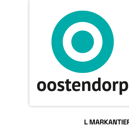
in
Zoom
in
L MARKANTIE