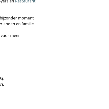
foyers en
Restaurant
n bijzonder moment
rienden en familie.
 voor meer
6).
7).