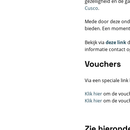
gezelligheid én de g
Cusco
.
Mede door deze onde
bieden. Een moment o
Bekijk via
deze link
d
informatie contact 
Vouchers
Via een speciale li
Klik hier
om de vouche
Klik hier
om de vouche
Zie hierond