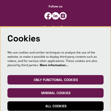
Follow us
FooterSocialBody
Cookies
Newsletter
We use cookies and similar techniques to analyze the use of the
website, to make it possible to display third-party content such as
SIGN UP
videos, and for various other applications. These cookies are also
placed by third parties.
More information…
This site is protected by reCAPTCHA, data processing occurs in accordance with the
Cloud Data Processing Addendum
of Google.
ONLY FUNCTIONAL COOKIES
MINIMAL COOKIES
© Markant Theater Maashorst
ALL COOKIES
Powered by
CultureSuite