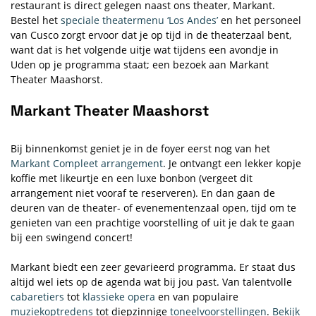
restaurant is direct gelegen naast ons theater, Markant.
Bestel het
speciale theatermenu ‘Los Andes’
en het personeel
van Cusco zorgt ervoor dat je op tijd in de theaterzaal bent,
want dat is het volgende uitje wat tijdens een avondje in
Uden op je programma staat; een bezoek aan Markant
Theater Maashorst.
Markant Theater Maashorst
Bij binnenkomst geniet je in de foyer eerst nog van het
Markant Compleet arrangement
. Je ontvangt een lekker kopje
koffie met likeurtje en een luxe bonbon (vergeet dit
arrangement niet vooraf te reserveren). En dan gaan de
deuren van de theater- of evenementenzaal open, tijd om te
genieten van een prachtige voorstelling of uit je dak te gaan
bij een swingend concert!
Markant biedt een zeer gevarieerd programma. Er staat dus
altijd wel iets op de agenda wat bij jou past. Van talentvolle
cabaretiers
tot
klassieke opera
en van populaire
muziekoptredens
tot diepzinnige
toneelvoorstellingen
.
Bekijk