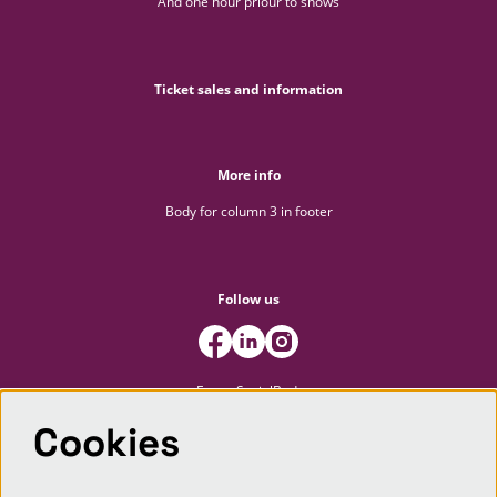
And one hour priour to shows
Ticket sales and information
More info
Body for column 3 in footer
Follow us
FooterSocialBody
Cookies
Newsletter