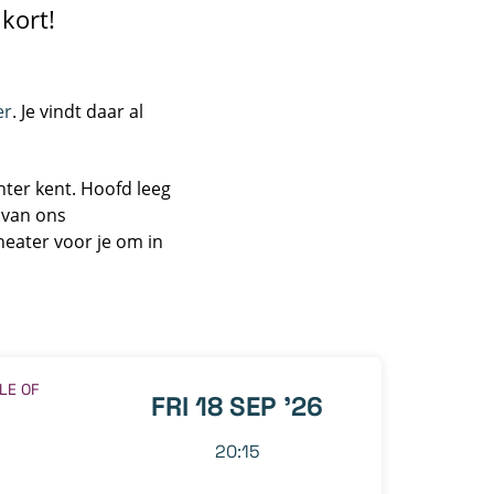
 kort!
er
. Je vindt daar al
hter kent. Hoofd leeg
s van ons
heater voor je om in
LE OF
FRI 18 SEP '26
20:15