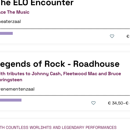
he ELO Encounter
ace The Music
eaterzaal
€
egends of Rock - Roadhouse
ith tributes to Johnny Cash, Fleetwood Mac and Bruce
pringsteen
venementenzaal
€ 34,50–€
ITH COUNTLESS WORLDHITS AND LEGENDARY PERFORMANCES