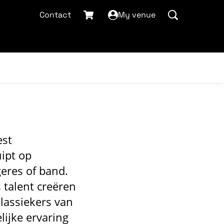
Contact
My venue
est
uipt op
eres of band.
s talent creëren
klassiekers van
lijke ervaring