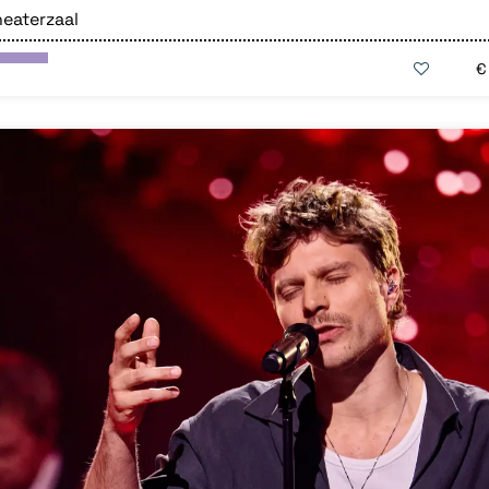
eaterzaal
€