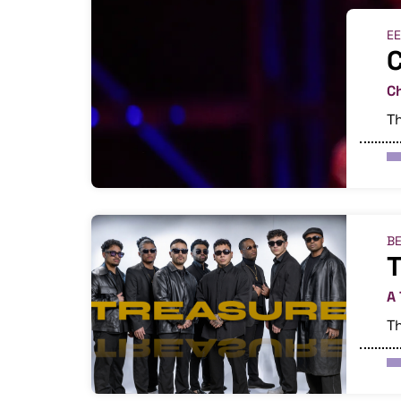
E
C
Ch
Th
BE
T
A 
Th