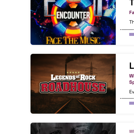
T
F
Th
L
W
S
E
W