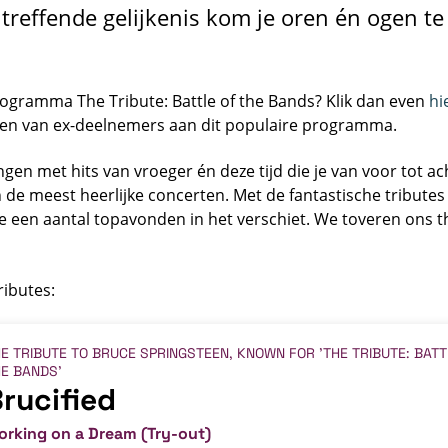
treffende gelijkenis kom je oren én ogen te
rogramma The Tribute: Battle of the Bands? Klik dan even
hi
ten van ex-deelnemers aan dit populaire programma.
n met hits van vroeger én deze tijd die je van voor tot ac
jn de meest heerlijke concerten. Met de fantastische tribute
e een aantal topavonden in het verschiet. We toveren ons t
ributes:
E TRIBUTE TO BRUCE SPRINGSTEEN, KNOWN FOR 'THE TRIBUTE: BATT
E BANDS'
rucified
orking on a Dream (Try-out)