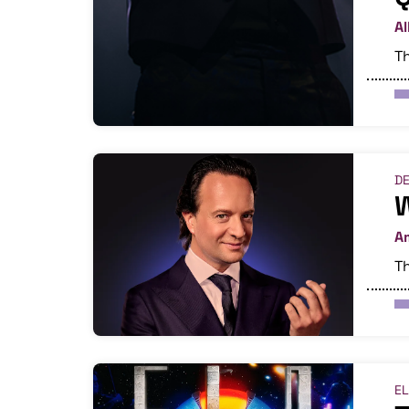
Al
Th
DE
W
A
Th
EL