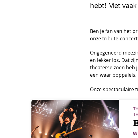
hebt! Met vaak 
Ben je fan van het p
onze tribute-concer
Ongegeneerd meezinge
en lekker los. Dat zi
theaterseizoen heb j
een waar poppaleis.
Onze spectaculaire t
TH
TH
B
W