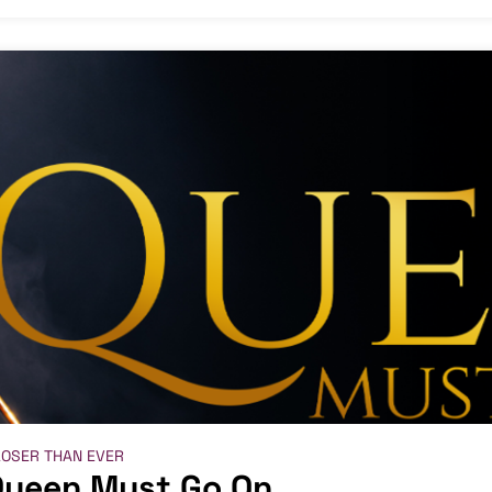
LOSER THAN EVER
Queen Must Go On