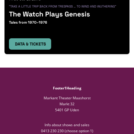
“TAKE A LITTLE TRIP BACK FROM TRESPASS … TO WIND AND WUTHERING”
The Watch Plays Genesis
Tales from 1970–1976
DATA & TICKETS
Footer1Heading
Markant Theater Maashorst
Markt 32
5401 GP Uden
Info about shows and sales
0413 230 230 (choose option 1)