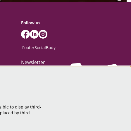
Follow us
FooterSocialBody
Newsletter
SIGN UP
ible to display third-
This site is protected by reCAPTCHA, data processing occurs in accordance
 placed by third
with the
Cloud Data Processing Addendum
of Google.