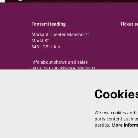
Footer1Heading
Ticket s
Markant Theater Maashorst
Markt 32
5401 GP Uden
Info about shows and sales
0413 230 230 (choose option 1)
informatiepunt@markantmaashorst.nl
Cookie
Opening hours Informatiepunt
Monday: 13.00-16.30h
Wednesday: 13.00-16.30h
Friday: 13.00-16.30h
We use cookies and si
And one hour priour to shows
party content such as
parties.
More infor