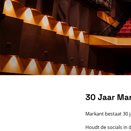
30 Jaar Ma
Zoom
in
Markant bestaat 30 j
Houdt de socials in 